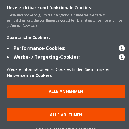
Über Daikin
Unverzichtbare und funktionale Cookies:
Diese sind notwendig, um die Navigation auf unserer Website zu
ermöglichen und die von Ihnen gewünschten Dienstleistungen zu erbringen
Lösungen
(„Minimal-Cookies“).
Zusätzliche Cookies:
Kontakt
Performance-Cookies:
Werbe- / Targeting-Cookies:
Produkte
Weitere Informationen zu Cookies finden Sie in unseren
Hinweisen zu Cookies
.
Copyright © Daikin
ALLE ANNEHMEN
Impressum
Hinweis zu Cookies
Datenschutzerklärung
Unternehmensethik
AGB
Data Act
ALLE ABLEHNEN