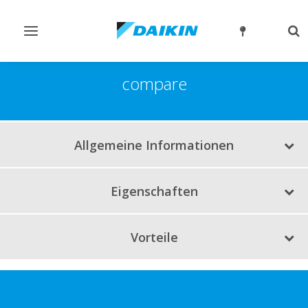
Navigation
Su
ein-/ausschalten
ein
compare
Allgemeine Informationen
Eigenschaften
Vorteile