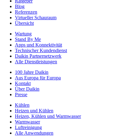
Ratgeber
Blog
Referenzen
Virtueller Schauraum
Übersicht
Wartung
Stand By Me
Apps und Konnektivität
Technischer Kundendienst
Daikin Partnernetzwerk
Alle Dienstleistungen
100 Jahre Daikin
Aus Europa für Europa
Kontakt
Über Daikin
Presse
Kühlen
Heizen und Kühlen
Heizen, Kühlen und Warmwasser
Warmwasser
Luftreinigung
Alle Anwendungen