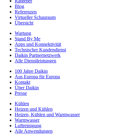
Ratgeber
Blog
Referenzen
Virtueller Schauraum
Übersicht
Wartung
Stand By Me
Apps und Konnektivität
Technischer Kundendienst
Daikin Partnernetzwerk
Alle Dienstleistungen
100 Jahre Daikin
Aus Europa für Europa
Kontakt
Über Daikin
Presse
Kühlen
Heizen und Kühlen
Heizen, Kühlen und Warmwasser
Warmwasser
Luftreinigung
Alle Anwendungen