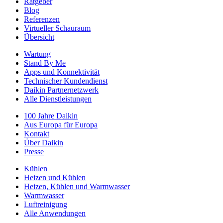
Ratgeber
Blog
Referenzen
Virtueller Schauraum
Übersicht
Wartung
Stand By Me
Apps und Konnektivität
Technischer Kundendienst
Daikin Partnernetzwerk
Alle Dienstleistungen
100 Jahre Daikin
Aus Europa für Europa
Kontakt
Über Daikin
Presse
Kühlen
Heizen und Kühlen
Heizen, Kühlen und Warmwasser
Warmwasser
Luftreinigung
Alle Anwendungen