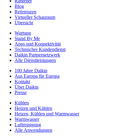
Ratgeber
Blog
Referenzen
Virtueller Schauraum
Übersicht
Wartung
Stand By Me
Apps und Konnektivität
Technischer Kundendienst
Daikin Partnernetzwerk
Alle Dienstleistungen
100 Jahre Daikin
Aus Europa für Europa
Kontakt
Über Daikin
Presse
Kühlen
Heizen und Kühlen
Heizen, Kühlen und Warmwasser
Warmwasser
Luftreinigung
Alle Anwendungen