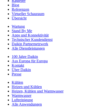
Ratgeber
Blog
Referenzen
Virtueller Schauraum
Übersicht
Wartung
Stand By Me
Apps und Konnektivität
Technischer Kundendienst
Daikin Partnernetzwerk
Alle Dienstleistungen
100 Jahre Daikin
Aus Europa für Europa
Kontakt
Über Daikin
Presse
Kühlen
Heizen und Kühlen
Heizen, Kühlen und Warmwasser
Warmwasser
Luftreinigung
Alle Anwendungen