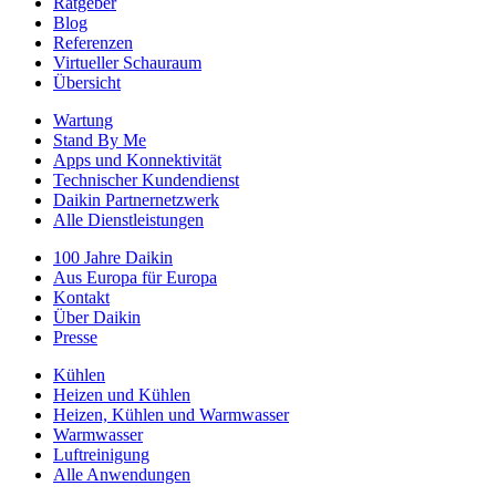
Ratgeber
Blog
Referenzen
Virtueller Schauraum
Übersicht
Wartung
Stand By Me
Apps und Konnektivität
Technischer Kundendienst
Daikin Partnernetzwerk
Alle Dienstleistungen
100 Jahre Daikin
Aus Europa für Europa
Kontakt
Über Daikin
Presse
Kühlen
Heizen und Kühlen
Heizen, Kühlen und Warmwasser
Warmwasser
Luftreinigung
Alle Anwendungen