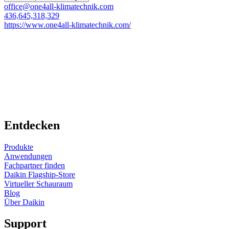
office@one4all-klimatechnik.com
436,645,318,329
https://www.one4all-klimatechnik.com/
Entdecken
Produkte
Anwendungen
Fachpartner finden
Daikin Flagship-Store
Virtueller Schauraum
Blog
Über Daikin
Support