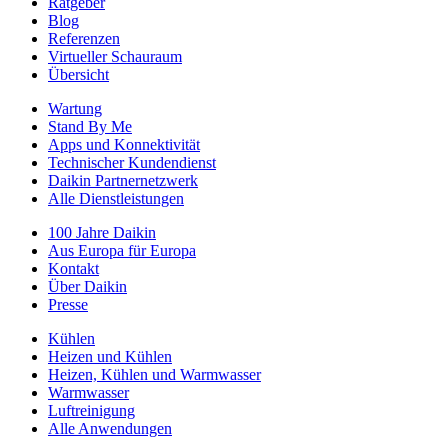
Ratgeber
Blog
Referenzen
Virtueller Schauraum
Übersicht
Wartung
Stand By Me
Apps und Konnektivität
Technischer Kundendienst
Daikin Partnernetzwerk
Alle Dienstleistungen
100 Jahre Daikin
Aus Europa für Europa
Kontakt
Über Daikin
Presse
Kühlen
Heizen und Kühlen
Heizen, Kühlen und Warmwasser
Warmwasser
Luftreinigung
Alle Anwendungen