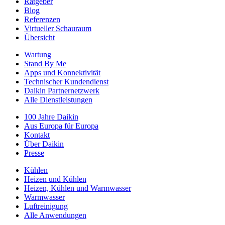
Ratgeber
Blog
Referenzen
Virtueller Schauraum
Übersicht
Wartung
Stand By Me
Apps und Konnektivität
Technischer Kundendienst
Daikin Partnernetzwerk
Alle Dienstleistungen
100 Jahre Daikin
Aus Europa für Europa
Kontakt
Über Daikin
Presse
Kühlen
Heizen und Kühlen
Heizen, Kühlen und Warmwasser
Warmwasser
Luftreinigung
Alle Anwendungen