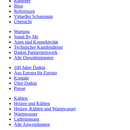
Ratgeber
Blog
Referenzen
Virtueller Schauraum
Übersicht
Wartung
Stand By Me
Apps und Konnektivität
Technischer Kundendienst
Daikin Partnernetzwerk
Alle Dienstleistungen
100 Jahre Daikin
Aus Europa für Europa
Kontakt
Über Daikin
Presse
Kühlen
Heizen und Kühlen
Heizen, Kühlen und Warmwasser
Warmwasser
Luftreinigung
Alle Anwendungen