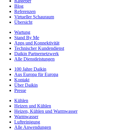
Ratgeber
Blog
Referenzen
Virtueller Schauraum
Übersicht
Wartung
Stand By Me
Apps und Konnektivität
Technischer Kundendienst
Daikin Partnernetzwerk
Alle Dienstleistungen
100 Jahre Daikin
Aus Europa für Europa
Kontakt
Über Daikin
Presse
Kühlen
Heizen und Kühlen
Heizen, Kühlen und Warmwasser
Warmwasser
Luftreinigung
Alle Anwendungen