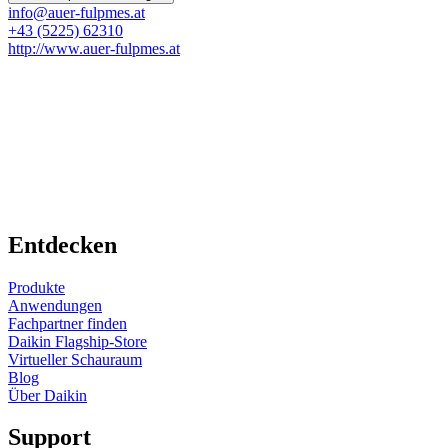
info@auer-fulpmes.at
+43 (5225) 62310
http://www.auer-fulpmes.at
Entdecken
Produkte
Anwendungen
Fachpartner finden
Daikin Flagship-Store
Virtueller Schauraum
Blog
Über Daikin
Support