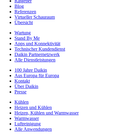
Ratgeber
Blog
Referenzen
Virtueller Schauraum
Übersicht
Wartung
Stand By Me
Apps und Konnektivität
Technischer Kundendienst
Daikin Partnernetzwerk
Alle Dienstleistungen
100 Jahre Daikin
Aus Europa für Europa
Kontakt
Über Daikin
Presse
Kühlen
Heizen und Kühlen
Heizen, Kühlen und Warmwasser
Warmwasser
Luftreinigung
Alle Anwendungen