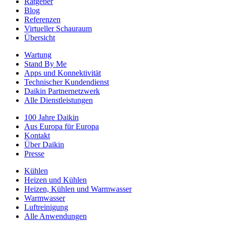
Ratgeber
Blog
Referenzen
Virtueller Schauraum
Übersicht
Wartung
Stand By Me
Apps und Konnektivität
Technischer Kundendienst
Daikin Partnernetzwerk
Alle Dienstleistungen
100 Jahre Daikin
Aus Europa für Europa
Kontakt
Über Daikin
Presse
Kühlen
Heizen und Kühlen
Heizen, Kühlen und Warmwasser
Warmwasser
Luftreinigung
Alle Anwendungen