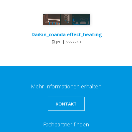
Daikin_coanda effect_heating
JPG | 688.72KB
Mehr Informationen erhalten
KONTAKT
Fachpartner finden