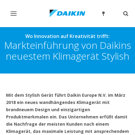
Navigation
Such
ein-/ausschalten
ein-
Wo Innovation auf Kreativität trifft:
Markteinführung von Daikins
neuestem Klimagerät Stylish
Mit dem Stylish Gerät führt Daikin Europe N.V. im März
2018 ein neues wandhängendes Klimagerät mit
brandneuem Design und einzigartigen
Produktmerkmalen ein. Das Unternehmen erfüllt damit
die Nachfrage der meisten Kunden nach einem
Klimagerät, das maximale Leistung mit ansprechendem