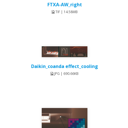
FTXA-AW_right
TIF | 14.58MB
Daikin_coanda effect_cooling
JPG | 690.66KB