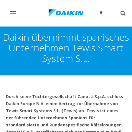
Navigation
Such
ein-/ausschalten
ein-
Daikin übernimmt spanisches
Unternehmen Tewis Smart
System S.L.
Durch seine Tochtergesellschaft Zanotti S.p.A. schloss
Daikin Europe N.V. einen Vertrag zur Übernahme von
Tewis Smart Systems S.L. (Tewis) ab. Tewis ist eines
der führenden Unternehmen Spaniens für
standardisierte und kundenspezifische Kältelösungen.
Zanotti S.p.A. verpflichtete sich per Vertrag zum Kauf