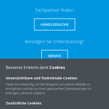
Fachpartner finden
HÄNDLERSUCHE
Benötigen Sie Unterstützung?
SERVICE
Besseres Erlebnis dank
Cookies
Unverzichtbare und funktionale Cookies:
Diese sind notwendig, um die Navigation auf unserer Website zu
Über Daikin
ermöglichen und die von Ihnen gewünschten Dienstleistungen zu
erbringen („Minimal-Cookies“).
Lösungen
Zusätzliche Cookies: