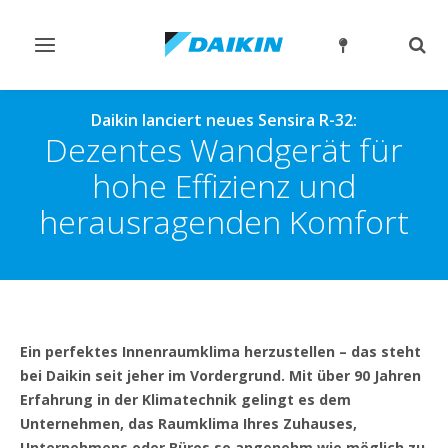
Navigation
Such
ein-/ausschalten
ein-
Daikin lanciert neues Sensira R-32:
Dezentes Wandgerät für
hohe Effizienz und
herausragenden Komfort
Ein perfektes Innenraumklima herzustellen – das steht
bei Daikin seit jeher im Vordergrund. Mit über 90 Jahren
Erfahrung in der Klimatechnik gelingt es dem
Unternehmen, das Raumklima Ihres Zuhauses,
Unternehmens oder Büros so angenehm wie möglich zu