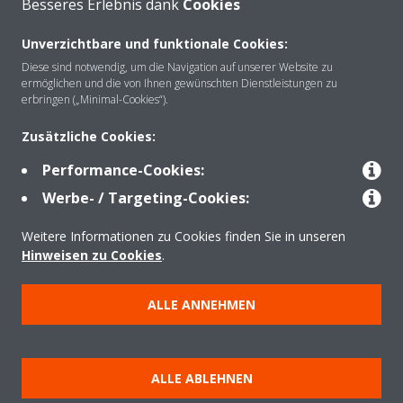
Besseres Erlebnis dank
Cookies
Unverzichtbare und funktionale Cookies:
Über Daikin
Diese sind notwendig, um die Navigation auf unserer Website zu
ermöglichen und die von Ihnen gewünschten Dienstleistungen zu
erbringen („Minimal-Cookies“).
Lösungen
Zusätzliche Cookies:
Performance-Cookies:
Werbe- / Targeting-Cookies:
Kontakt
Weitere Informationen zu Cookies finden Sie in unseren
Hinweisen zu Cookies
.
Produkte
ALLE ANNEHMEN
Copyright © Daikin
Impressum
Hinweis zu Cookies
Datenschutzerklärung
ALLE ABLEHNEN
Unternehmensethik
AGB
Data Act