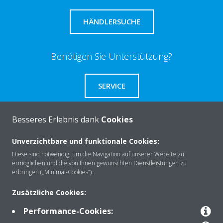
HÄNDLERSUCHE
Benötigen Sie Unterstützung?
SERVICE
Besseres Erlebnis dank
Cookies
Unverzichtbare und funktionale Cookies:
Über Daikin
Diese sind notwendig, um die Navigation auf unserer Website zu
ermöglichen und die von Ihnen gewünschten Dienstleistungen zu
erbringen („Minimal-Cookies“).
Lösungen
Zusätzliche Cookies:
Performance-Cookies:
Kontakt