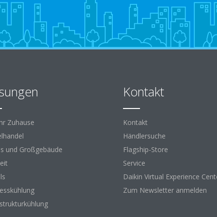
sungen
Kontakt
Ihr Zuhause
Kontakt
elhandel
Händlersuche
s und Großgebäude
Flagship-Store
eit
Service
ls
Daikin Virtual Experience Cent
esskühlung
Zum Newsletter anmelden
astrukturkühlung