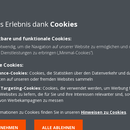
l erfolgt per Registrierung zum Daikin Newsletter via
www.daikin.a
der Instagram. Die Teilnahme an der Verlosung setzt die korrekte U
s Erlebnis dank
Cookies
eren via
www.daikin.at/win
bare und funktionale Cookies:
otwendig, um die Navigation auf unserer Website zu ermöglichen und 
el-Beitrag liken (Instagram und/oder Facebook)
Dienstleistungen zu erbringen („Minimal-Cookies“).
anäle (Facebook oder Instagram) folgen bzw. liken
e Cookies:
nce-Cookies:
Cookies, die Statistiken über den Datenverkehr und d
olgt nach Ablauf des Durchführungszeitraumes unter Ausschluss der Öf
lten auf unseren oder fremden Websites sammeln
 Targeting-Cookies:
Cookies, die verwendet werden, um Werbung f
ebsites zu liefern, die für Sie und Ihre Interessen relevanter sind, s
r E-Mail von
marketing@daikin.at
informiert. Gewinner:innen müss
 von Werbekampagnen zu messen
akt- und Adressdaten per E-Mail an Daikin Airconditioning übermittel
eit nicht bestätigen, verfällt ihr Anspruch auf den Gewinn ersatzlos
rmationen zu Cookies finden Sie in unseren
Hinweisen zu Cookies
.
ttelt. Eine Verpflichtung zur Annahme des Gewinnes besteht nicht.
NNEHMEN
ALLE ABLEHNEN