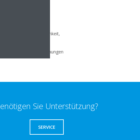
n, über aktuelle Themen,
letter von Daikin
em haben sie die Möglichkeit,
chutzrechtlichen Bestimmungen
enötigen Sie Unterstützung?
SERVICE