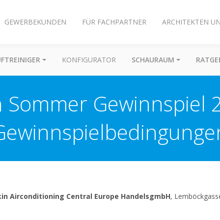
GEWERBEKUNDEN
FÜR FACHPARTNER
ARCHITEKTEN U
UFTREINIGER
KONFIGURATOR
SCHAURAUM
RATGE
n Sommer Gewinnspiel 
Gewinnspielbedingunge
kin Airconditioning Central Europe HandelsgmbH
, Lemböckgasse 