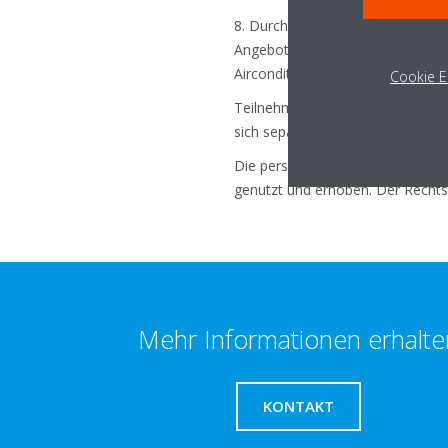
8. Durch die Anmeldung zum Daiki
Angebote, Produkte und Tipps & 
Airconditioning zu erhalten.
Cookie E
Teilnehmer:innen können diese Ei
sich separat bei jedem Newslett
Die personenbezogenen Daten de
genutzt und erhoben. Der Rechts
Mehr Informationen erhalte
KONTAKT