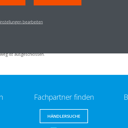
n Newsletter erklären sich die Teilnehmer:innen damit einverstande
Tricks rund um das Thema Heizen, Kühlen und Luftreinigung per News
instellungen bearbeiten
nwilligung jederzeit unter
marketing@daikin.at
widerrufen. Außerd
er abzumelden.
r Teilnehmer werden vom Veranstalter unter Beachtung der datens
weg ist ausgeschlossen.
n
Fachpartner finden
B
HÄNDLERSUCHE