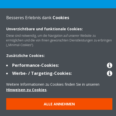
Besseres Erlebnis dank
Cookies
Über Daikin
Unverzichtbare und funktionale Cookies:
Diese sind notwendig, um die Navigation auf unserer Website zu
Lösungen
ermöglichen und die von Ihnen gewünschten Dienstleistungen zu erbringen
(„Minimal-Cookies“).
Zusätzliche Cookies:
Kontakt
Performance-Cookies:
Werbe- / Targeting-Cookies:
Produkte
Weitere Informationen zu Cookies finden Sie in unseren
Hinweisen zu Cookies
.
Copyright © Daikin
ALLE ANNEHMEN
Impressum
Hinweis zu Cookies
Datenschutzerklärung
Unternehmensethik
AGB
Data Act