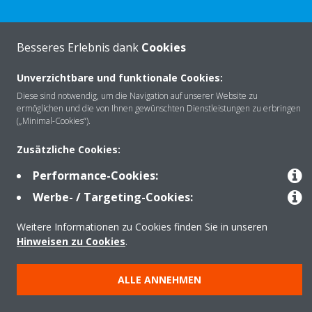
Besseres Erlebnis dank
Cookies
Über Daikin
Unverzichtbare und funktionale Cookies:
Diese sind notwendig, um die Navigation auf unserer Website zu
Lösungen
ermöglichen und die von Ihnen gewünschten Dienstleistungen zu erbringen
(„Minimal-Cookies“).
Zusätzliche Cookies:
Kontakt
Performance-Cookies:
Werbe- / Targeting-Cookies:
Produkte
Weitere Informationen zu Cookies finden Sie in unseren
Hinweisen zu Cookies
.
Copyright © Daikin
ALLE ANNEHMEN
Impressum
Hinweis zu Cookies
Datenschutzerklärung
Unternehmensethik
AGB
Data Act