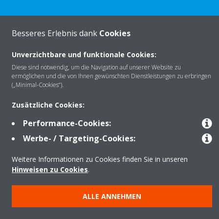
Besseres Erlebnis dank
Cookies
Über Daikin
Unverzichtbare und funktionale Cookies:
Diese sind notwendig, um die Navigation auf unserer Website zu
Lösungen
ermöglichen und die von Ihnen gewünschten Dienstleistungen zu erbringen
(„Minimal-Cookies“).
Zusätzliche Cookies:
Kontakt
Performance-Cookies:
Werbe- / Targeting-Cookies:
Produkte
Weitere Informationen zu Cookies finden Sie in unseren
Hinweisen zu Cookies
.
Copyright © Daikin
ALLE ANNEHMEN
Impressum
Hinweis zu Cookies
Datenschutzerklärung
Unternehmensethik
AGB
Data Act