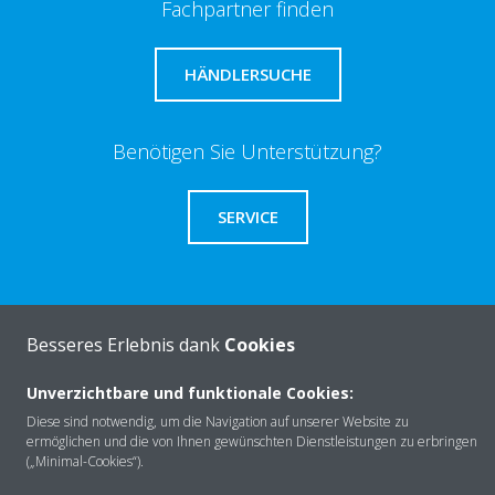
Fachpartner finden
HÄNDLERSUCHE
Benötigen Sie Unterstützung?
SERVICE
Besseres Erlebnis dank
Cookies
Über Daikin
Unverzichtbare und funktionale Cookies:
Diese sind notwendig, um die Navigation auf unserer Website zu
Lösungen
ermöglichen und die von Ihnen gewünschten Dienstleistungen zu erbringen
(„Minimal-Cookies“).