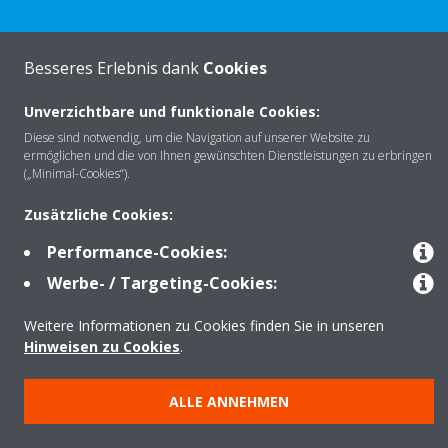
Besseres Erlebnis dank
Cookies
Über Daikin
Unverzichtbare und funktionale Cookies:
Diese sind notwendig, um die Navigation auf unserer Website zu
Lösungen
ermöglichen und die von Ihnen gewünschten Dienstleistungen zu erbringen
(„Minimal-Cookies“).
Zusätzliche Cookies:
Kontakt
Performance-Cookies:
Werbe- / Targeting-Cookies:
Produkte
Weitere Informationen zu Cookies finden Sie in unseren
Hinweisen zu Cookies
.
Copyright © Daikin
ALLE ANNEHMEN
Impressum
Hinweis zu Cookies
Datenschutzerklärung
Unternehmensethik
AGB
Data Act