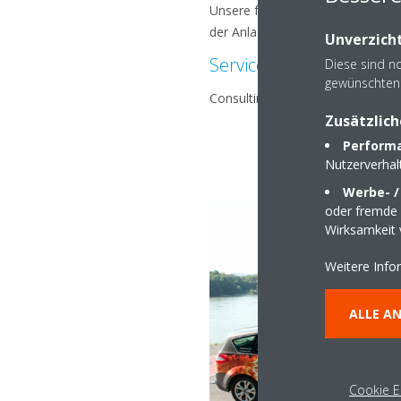
Unsere fachausgebildeten Mitarbei
der Anlage zu gewährleisten.
Unverzicht
Services
Diese sind n
gewünschten 
Consulting, Planung, Installati
Zusätzlich
Performa
Nutzerverha
Werbe- /
oder fremde W
Wirksamkeit
Weitere Info
ALLE A
Cookie E