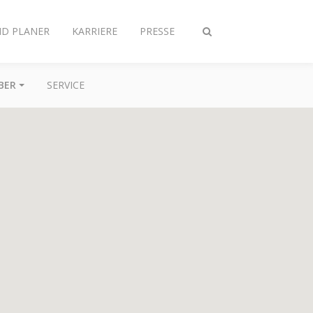
ND PLANER
KARRIERE
PRESSE
Suche
ein-/ausschalten
BER
SERVICE