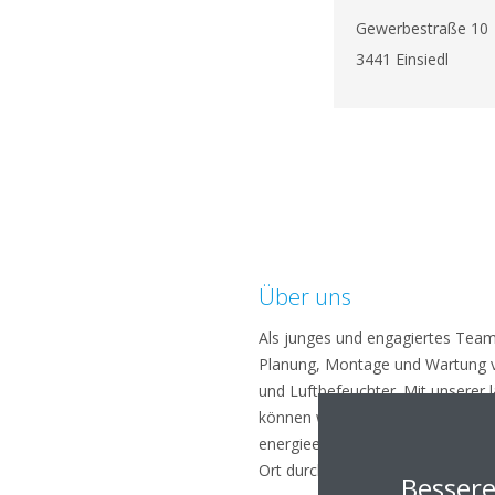
Gewerbestraße 10
3441 Einsiedl
Über uns
Als junges und engagiertes Team
Planung, Montage und Wartung 
und Luftbefeuchter. Mit unserer 
können wir auf Ihre Wünsche indi
energieeffizienteste Lösung anb
Ort durchgeführt.
Bessere