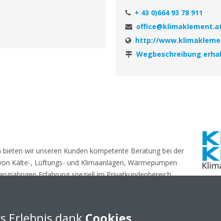
+ 43 0)664 93 78 911
office@klimaklement.a
http://www.klimakleme
Wegbeschreibung erha
 bieten wir unseren Kunden kompetente Beratung bei der
von Kälte-, Lüftungs- und Klimaanlagen, Wärmepumpen
langjährigen Erfahrung speziell im Privatkundenbereich
viduell eingehen um Ihnen die für Sie optimale und
ieten zu können. Aus diesem Grunde wird vor Angebotslegung ein per
s Erlebnis dank
Cookies