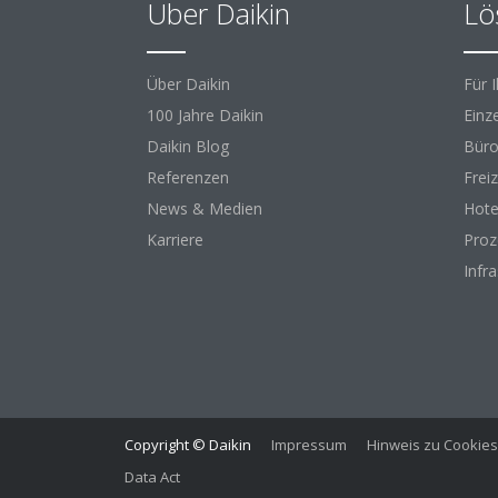
Über Daikin
Lö
Über Daikin
Für 
100 Jahre Daikin
Einz
Daikin Blog
Büro
Referenzen
Freiz
News & Medien
Hote
Karriere
Proz
Infr
Copyright © Daikin
Impressum
Hinweis zu Cookies
Data Act