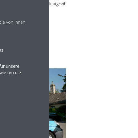
um die Effizienz und Langlebigkeit
die von Ihnen
as
ür unsere
owie um die