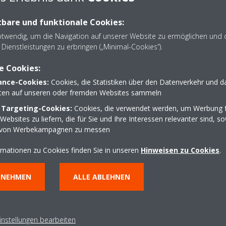
ter sorgen bei allen Arbeiten für die nötige Sorgfalt und Sauberkeit 
bare und funktionale Cookies:
otwendig, um die Navigation auf unserer Website zu ermöglichen und 
Dienstleistungen zu erbringen („Minimal-Cookies“).
on von Klimaanlagen, Wartung, Kundenservice, Schauraum
e Cookies:
nce-Cookies:
Cookies, die Statistiken über den Datenverkehr und d
lten auf unseren oder fremden Websites sammeln
 Targeting-Cookies:
Cookies, die verwendet werden, um Werbung f
ebsites zu liefern, die für Sie und Ihre Interessen relevanter sind, s
 von Werbekampagnen zu messen
rmationen zu Cookies finden Sie in unseren
Hinweisen zu Cookies
.
NNEHMEN
ALLE ABLEHNEN
instellungen bearbeiten