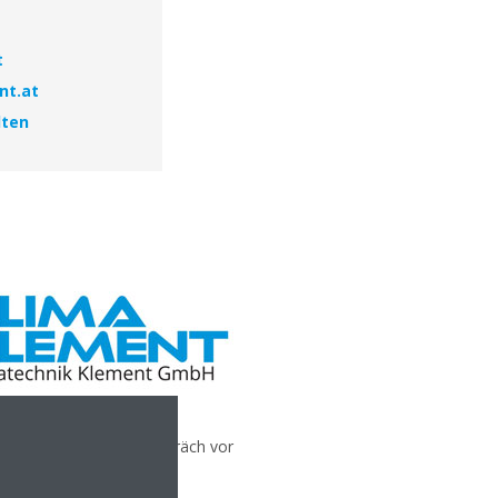
t
nt.at
lten
sönliches Beratungsgespräch vor