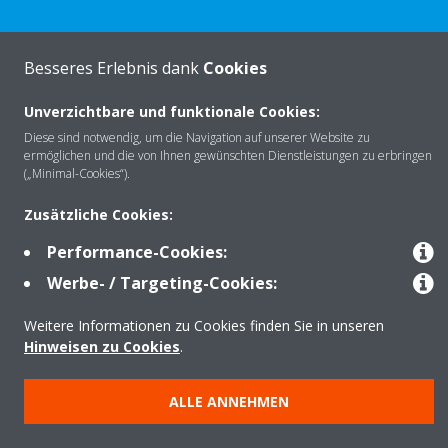
Besseres Erlebnis dank
Cookies
Über Daikin
Unverzichtbare und funktionale Cookies:
Diese sind notwendig, um die Navigation auf unserer Website zu
Lösungen
ermöglichen und die von Ihnen gewünschten Dienstleistungen zu erbringen
(„Minimal-Cookies“).
Zusätzliche Cookies:
Kontakt
Performance-Cookies:
Werbe- / Targeting-Cookies:
Produkte
Weitere Informationen zu Cookies finden Sie in unseren
Hinweisen zu Cookies
.
Copyright © Daikin
ALLE ANNEHMEN
Impressum
Hinweis zu Cookies
Datenschutzerklärung
Unternehmensethik
AGB
Data Act