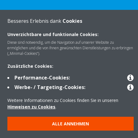
Besseres Erlebnis dank
Cookies
Über Daikin
Unverzichtbare und funktionale Cookies:
Diese sind notwendig, um die Navigation auf unserer Website zu
Lösungen
ermöglichen und die von Ihnen gewünschten Dienstleistungen zu erbringen
(„Minimal-Cookies“).
Zusätzliche Cookies:
Kontakt
Performance-Cookies:
Werbe- / Targeting-Cookies:
Produkte
Weitere Informationen zu Cookies finden Sie in unseren
Hinweisen zu Cookies
.
Copyright © Daikin
ALLE ANNEHMEN
Impressum
Hinweis zu Cookies
Datenschutzerklärung
Unternehmensethik
AGB
Data Act