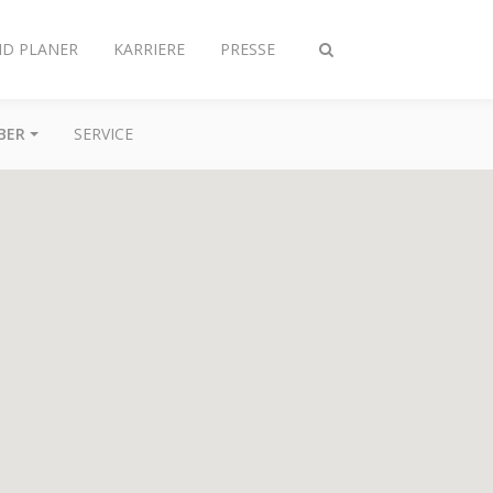
ND PLANER
KARRIERE
PRESSE
Suche
ein-/ausschalten
BER
SERVICE