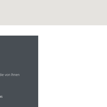
bH
die von Ihnen
as