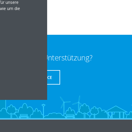
ür unsere
lten
owie um die
enötigen Sie Unterstützung?
SERVICE