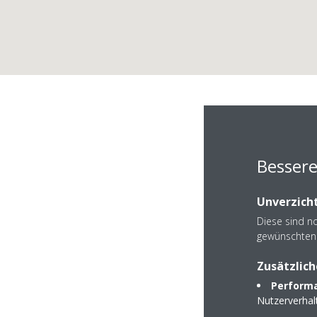
C
Bessere
Unverzicht
Diese sind n
gewünschten 
Zusätzlich
Oberlaaer Straße 3
Performa
1230 Wien
Nutzerverha