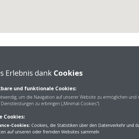
averion Österreich Gm
s Erlebnis dank
Cookies
bare und funktionale Cookies:
otwendig, um die Navigation auf unserer Website zu ermöglichen und 
Dienstleistungen zu erbringen („Minimal-Cookies“).
e Cookies:
31
050606-2100
nce-Cookies:
Cookies, die Statistiken über den Datenverkehr und d
office@caverion.at
lten auf unseren oder fremden Websites sammeln
http://www.caverion.at