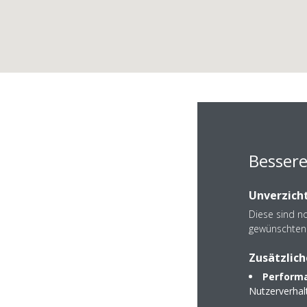
Binder 
Bessere
Unverzicht
Diese sind n
gewünschten 
Zusätzlich
Faludigasse 24a
Performa
7471 Rechnitz
Nutzerverha