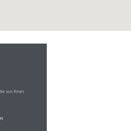
atechnik
die von Ihnen
as
echnik.com
ltetechnik.com/