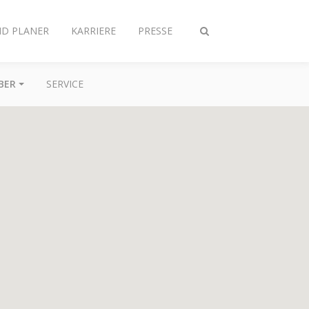
ND PLANER
KARRIERE
PRESSE
Suche
ein-/ausschalten
BER
SERVICE