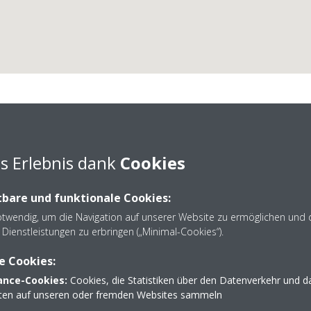
Hannes Kälte- und Klim
s Erlebnis dank
Cookies
bare und funktionale Cookies:
otwendig, um die Navigation auf unserer Website zu ermöglichen und 
Dienstleistungen zu erbringen („Minimal-Cookies“).
e Cookies:
+43 664 431 34 70
nce-Cookies:
Cookies, die Statistiken über den Datenverkehr und d
office@binder-kaeltet
lten auf unseren oder fremden Websites sammeln
https://www.binder-kae