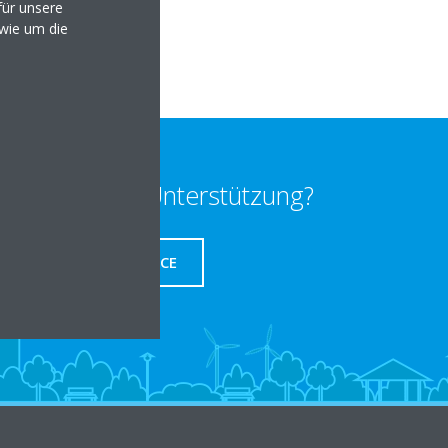
ür unsere
lten
owie um die
enötigen Sie Unterstützung?
SERVICE