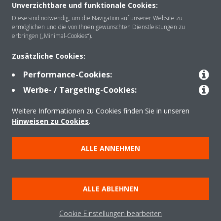
Unverzichtbare und funktionale Cookies:
Über Daikin
Diese sind notwendig, um die Navigation auf unserer Website zu
ermöglichen und die von Ihnen gewünschten Dienstleistungen zu
erbringen („Minimal-Cookies“).
Lösungen
Zusätzliche Cookies:
Performance-Cookies:
Kontakt
Werbe- / Targeting-Cookies:
Weitere Informationen zu Cookies finden Sie in unseren
Produkte
Hinweisen zu Cookies
.
ALLE ANNEHMEN
Copyright © Daikin
Impressum
Hinweis zu Cookies
Datenschutzerklärung
ALLE ABLEHNEN
Unternehmensethik
AGB
Data Act
Cookie Einstellungen bearbeiten