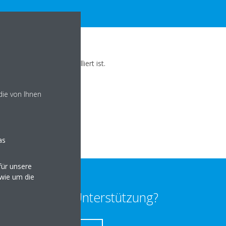
äts, auf dem sie installiert ist.
die von Ihnen
as
ür unsere
owie um die
enötigen Sie Unterstützung?