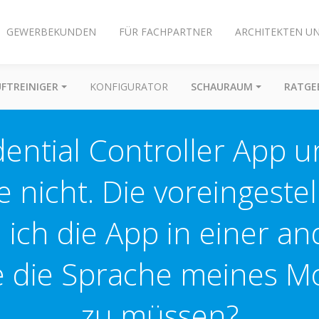
GEWERBEKUNDEN
FÜR FACHPARTNER
ARCHITEKTEN U
UFTREINIGER
KONFIGURATOR
SCHAURAUM
RATGE
dential Controller App u
nicht. Die voreingestel
n ich die App in einer a
 die Sprache meines Mo
zu müssen?