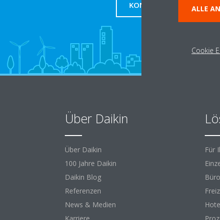
KONTAKT
ALLE A
Cookie E
Über Daikin
Lö
Über Daikin
Für 
100 Jahre Daikin
Einz
Daikin Blog
Büro
Referenzen
Freiz
News & Medien
Hote
Karriere
Proz