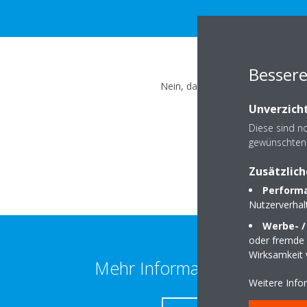
Bessere
Nein, das ist nicht möglich. Die 
Unverzicht
Diese sind n
gewünschten 
Zusätzlich
Performa
Nutzerverha
Werbe- /
oder fremde W
Wirksamkeit
Mehr Informationen erhalte
Weitere Info