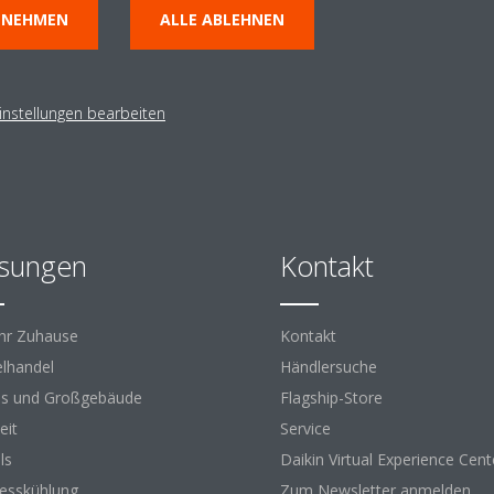
HÄNDLERSUCHE
NNEHMEN
ALLE ABLEHNEN
instellungen bearbeiten
sungen
Kontakt
Ihr Zuhause
Kontakt
elhandel
Händlersuche
s und Großgebäude
Flagship-Store
eit
Service
ls
Daikin Virtual Experience Cent
esskühlung
Zum Newsletter anmelden