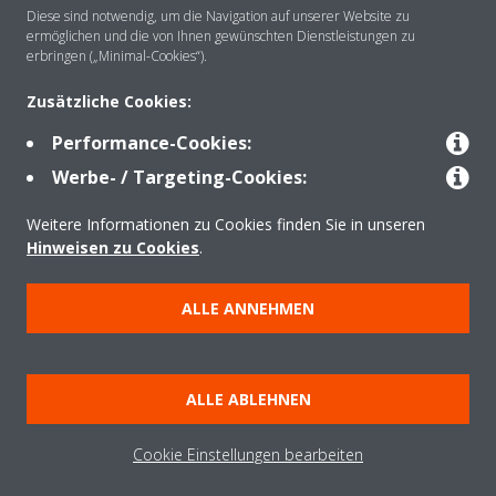
Diese sind notwendig, um die Navigation auf unserer Website zu
ermöglichen und die von Ihnen gewünschten Dienstleistungen zu
erbringen („Minimal-Cookies“).
Lösungen
Zusätzliche Cookies:
Performance-Cookies:
Kontakt
Werbe- / Targeting-Cookies:
Weitere Informationen zu Cookies finden Sie in unseren
Produkte
Hinweisen zu Cookies
.
ALLE ANNEHMEN
Copyright © Daikin
Impressum
Hinweis zu Cookies
Datenschutzerklärung
ALLE ABLEHNEN
Unternehmensethik
AGB
Data Act
Cookie Einstellungen bearbeiten