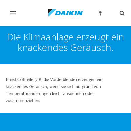
Navigation
Such
ein-/ausschalten
ein-
Die Klimaanlage erzeugt ein
knackendes Geräusch.
Kunststoffteile (z.B. die Vorderblende) erzeugen ein
knackendes Geräusch, wenn sie sich aufgrund von
Temperaturänderungen leicht ausdehnen oder
zusammenziehen.