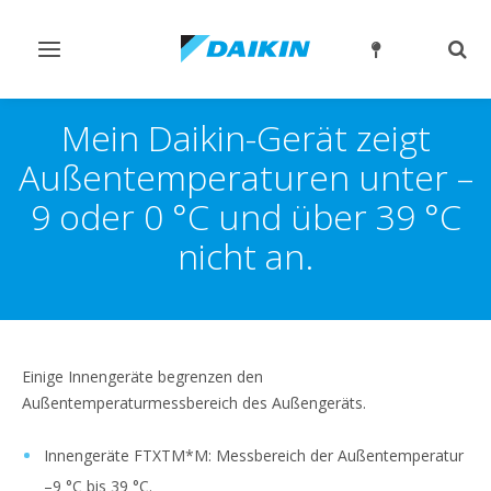
Navigation
Such
ein-/ausschalten
ein-
Mein Daikin-Gerät zeigt
Außentemperaturen unter –
9 oder 0 °C und über 39 °C
nicht an.
Einige Innengeräte begrenzen den
Außentemperaturmessbereich des Außengeräts.
Innengeräte FTXTM*M: Messbereich der Außentemperatur
–9 °C bis 39 °C.