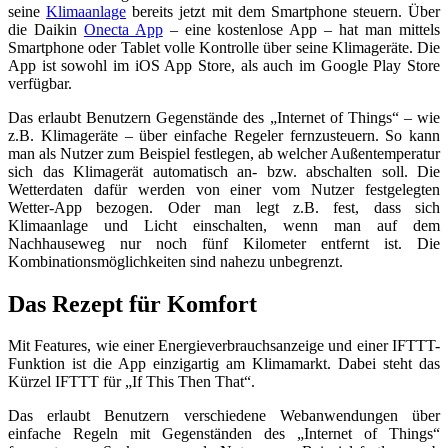
seine
Klimaanlage
bereits jetzt mit dem Smartphone steuern. Über
die Daikin
Onecta App
– eine kostenlose App – hat man mittels
Smartphone oder Tablet volle Kontrolle über seine Klimageräte. Die
App ist sowohl im iOS App Store, als auch im Google Play Store
verfügbar.
Das erlaubt Benutzern Gegenstände des „Internet of Things“ – wie
z.B. Klimageräte – über einfache Regeler fernzusteuern. So kann
man als Nutzer zum Beispiel festlegen, ab welcher Außentemperatur
sich das Klimagerät automatisch an- bzw. abschalten soll. Die
Wetterdaten dafür werden von einer vom Nutzer festgelegten
Wetter-App bezogen. Oder man legt z.B. fest, dass sich
Klimaanlage und Licht einschalten, wenn man auf dem
Nachhauseweg nur noch fünf Kilometer entfernt ist. Die
Kombinationsmöglichkeiten sind nahezu unbegrenzt.
Das Rezept für Komfort
Mit Features, wie einer Energieverbrauchsanzeige und einer IFTTT-
Funktion ist die App einzigartig am Klimamarkt. Dabei steht das
Kürzel IFTTT für „If This Then That“.
Das erlaubt Benutzern verschiedene Webanwendungen über
einfache Regeln mit Gegenständen des „Internet of Things“