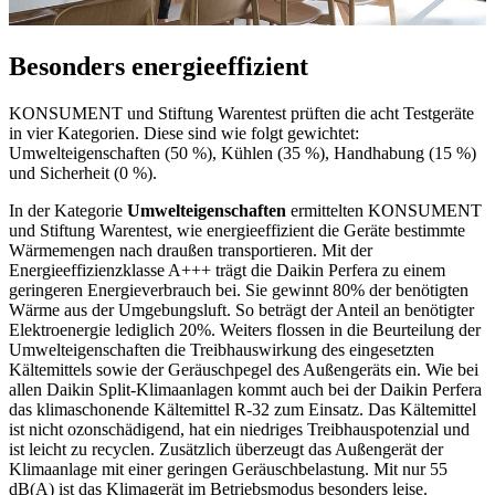
Besonders energieeffizient
KONSUMENT und Stiftung Warentest prüften die acht Testgeräte
in vier Kategorien. Diese sind wie folgt gewichtet:
Umwelteigenschaften (50 %), Kühlen (35 %), Handhabung (15 %)
und Sicherheit (0 %).
In der Kategorie
Umwelteigenschaften
ermittelten KONSUMENT
und Stiftung Warentest, wie energieeffizient die Geräte bestimmte
Wärmemengen nach draußen transportieren. Mit der
Energieeffizienzklasse A+++ trägt die Daikin Perfera zu einem
geringeren Energieverbrauch bei. Sie gewinnt 80% der benötigten
Wärme aus der Umgebungsluft. So beträgt der Anteil an benötigter
Elektroenergie lediglich 20%. Weiters flossen in die Beurteilung der
Umwelteigenschaften die Treibhauswirkung des eingesetzten
Kältemittels sowie der Geräuschpegel des Außengeräts ein. Wie bei
allen Daikin Split-Klimaanlagen kommt auch bei der Daikin Perfera
das klimaschonende Kältemittel R-32 zum Einsatz. Das Kältemittel
ist nicht ozonschädigend, hat ein niedriges Treibhauspotenzial und
ist leicht zu recyclen. Zusätzlich überzeugt das Außengerät der
Klimaanlage mit einer geringen Geräuschbelastung. Mit nur 55
dB(A) ist das Klimagerät im Betriebsmodus besonders leise.