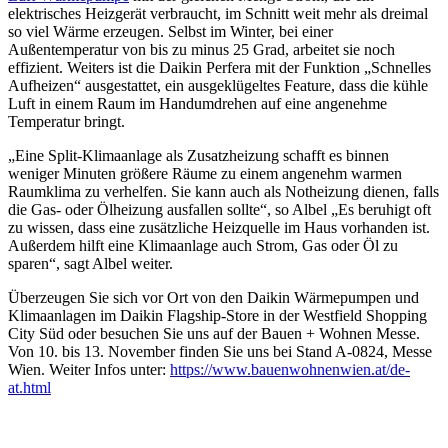
elektrisches Heizgerät verbraucht, im Schnitt weit mehr als dreimal
so viel Wärme erzeugen. Selbst im Winter, bei einer
Außentemperatur von bis zu minus 25 Grad, arbeitet sie noch
effizient. Weiters ist die Daikin Perfera mit der Funktion „Schnelles
Aufheizen“ ausgestattet, ein ausgeklügeltes Feature, dass die kühle
Luft in einem Raum im Handumdrehen auf eine angenehme
Temperatur bringt.
„Eine Split-Klimaanlage als Zusatzheizung schafft es binnen
weniger Minuten größere Räume zu einem angenehm warmen
Raumklima zu verhelfen. Sie kann auch als Notheizung dienen, falls
die Gas- oder Ölheizung ausfallen sollte“, so Albel „Es beruhigt oft
zu wissen, dass eine zusätzliche Heizquelle im Haus vorhanden ist.
Außerdem hilft eine Klimaanlage auch Strom, Gas oder Öl zu
sparen“, sagt Albel weiter.
Überzeugen Sie sich vor Ort von den Daikin Wärmepumpen und
Klimaanlagen im Daikin Flagship-Store in der Westfield Shopping
City Süd oder besuchen Sie uns auf der Bauen + Wohnen Messe.
Von 10. bis 13. November finden Sie uns bei Stand A-0824, Messe
Wien. Weiter Infos unter:
https://www.bauenwohnenwien.at/de-
at.html