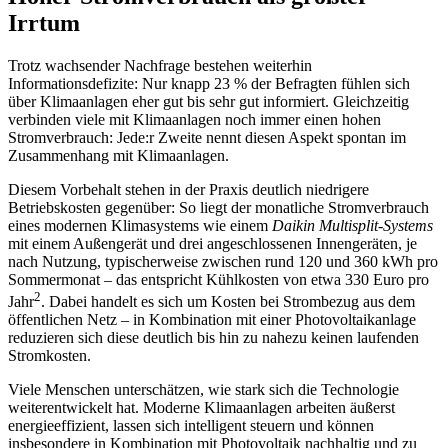
Irrtum
Trotz wachsender Nachfrage bestehen weiterhin
Informationsdefizite: Nur knapp 23 % der Befragten fühlen sich
über Klimaanlagen eher gut bis sehr gut informiert. Gleichzeitig
verbinden viele mit Klimaanlagen noch immer einen hohen
Stromverbrauch: Jede:r Zweite nennt diesen Aspekt spontan im
Zusammenhang mit Klimaanlagen.
Diesem Vorbehalt stehen in der Praxis deutlich niedrigere
Betriebskosten gegenüber: So liegt der monatliche Stromverbrauch
eines modernen Klimasystems wie einem
Daikin Multisplit-Systems
mit einem Außengerät und drei angeschlossenen Innengeräten, je
nach Nutzung, typischerweise zwischen rund 120 und 360 kWh pro
Sommermonat – das entspricht Kühlkosten von etwa 330 Euro pro
2
Jahr
. Dabei handelt es sich um Kosten bei Strombezug aus dem
öffentlichen Netz – in Kombination mit einer Photovoltaikanlage
reduzieren sich diese deutlich bis hin zu nahezu keinen laufenden
Stromkosten.
Viele Menschen unterschätzen, wie stark sich die Technologie
weiterentwickelt hat. Moderne Klimaanlagen arbeiten äußerst
energieeffizient, lassen sich intelligent steuern und können
insbesondere in Kombination mit Photovoltaik nachhaltig und zu