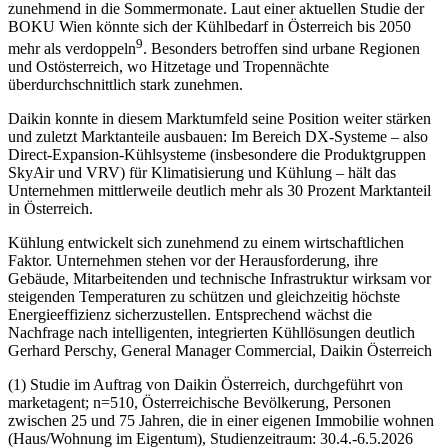
zunehmend in die Sommermonate. Laut einer aktuellen Studie der
BOKU Wien könnte sich der Kühlbedarf in Österreich bis 2050
9
mehr als verdoppeln
. Besonders betroffen sind urbane Regionen
und Ostösterreich, wo Hitzetage und Tropennächte
überdurchschnittlich stark zunehmen.
Daikin konnte in diesem Marktumfeld seine Position weiter stärken
und zuletzt Marktanteile ausbauen: Im Bereich DX-Systeme – also
Direct-Expansion-Kühlsysteme (insbesondere die Produktgruppen
SkyAir und VRV) für Klimatisierung und Kühlung – hält das
Unternehmen mittlerweile deutlich mehr als 30 Prozent Marktanteil
in Österreich.
Kühlung entwickelt sich zunehmend zu einem wirtschaftlichen
Faktor. Unternehmen stehen vor der Herausforderung, ihre
Gebäude, Mitarbeitenden und technische Infrastruktur wirksam vor
steigenden Temperaturen zu schützen und gleichzeitig höchste
Energieeffizienz sicherzustellen. Entsprechend wächst die
Nachfrage nach intelligenten, integrierten Kühllösungen deutlich
Gerhard Perschy, General Manager Commercial, Daikin Österreich
(1) Studie im Auftrag von Daikin Österreich, durchgeführt von
marketagent; n=510, Österreichische Bevölkerung, Personen
zwischen 25 und 75 Jahren, die in einer eigenen Immobilie wohnen
(Haus/Wohnung im Eigentum), Studienzeitraum: 30.4.-6.5.2026