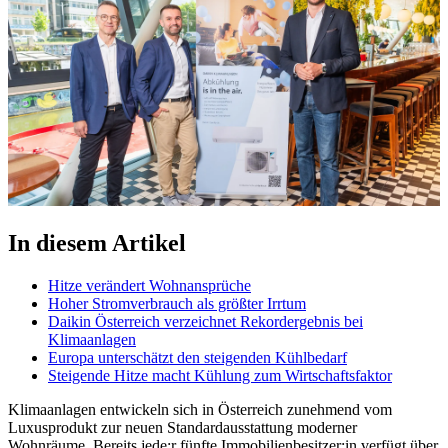
In diesem Artikel
Hitze verändert Wohnansprüche
Hoher Stromverbrauch als größter Irrtum
Daikin Österreich verzeichnet Rekordergebnis bei
Klimaanlagen
Europa unterschätzt den steigenden Kühlbedarf
Steigende Hitze macht Kühlung zum Wirtschaftsfaktor
Klimaanlagen entwickeln sich in Österreich zunehmend vom
Luxusprodukt zur neuen Standardausstattung moderner
Wohnräume. Bereits jede:r fünfte Immobilienbesitzer:in verfügt über