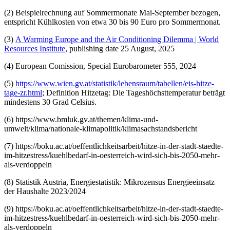
(2) Beispielrechnung auf Sommermonate Mai-September bezogen,
entspricht Kühlkosten von etwa 30 bis 90 Euro pro Sommermonat.
(3)
A Warming Europe and the Air Conditioning Dilemma | World
Resources Institute
, publishing date 25 August, 2025
(4) European Comission, Special Eurobarometer 555, 2024
(5)
https://www.wien.gv.at/statistik/lebensraum/tabellen/eis-hitze-
tage-zr.html
; Definition Hitzetag: Die Tageshöchsttemperatur beträgt
mindestens 30 Grad Celsius.
(6) https://www.bmluk.gv.at/themen/klima-und-
umwelt/klima/nationale-klimapolitik/klimasachstandsbericht
(7) https://boku.ac.at/oeffentlichkeitsarbeit/hitze-in-der-stadt-staedte-
im-hitzestress/kuehlbedarf-in-oesterreich-wird-sich-bis-2050-mehr-
als-verdoppeln
(8) Statistik Austria, Energiestatistik: Mikrozensus Energieeinsatz
der Haushalte 2023/2024
(9) https://boku.ac.at/oeffentlichkeitsarbeit/hitze-in-der-stadt-staedte-
im-hitzestress/kuehlbedarf-in-oesterreich-wird-sich-bis-2050-mehr-
als-verdoppeln