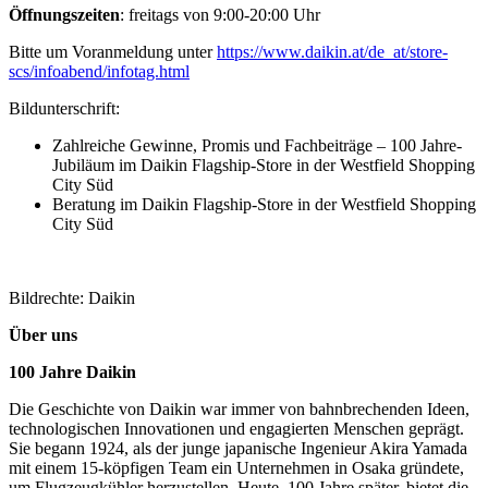
Öffnungszeiten
: freitags von 9:00-20:00 Uhr
Bitte um Voranmeldung unter
https://www.daikin.at/de_at/store-
scs/infoabend/infotag.html
Bildunterschrift:
Zahlreiche Gewinne, Promis und Fachbeiträge – 100 Jahre-
Jubiläum im Daikin Flagship-Store in der Westfield Shopping
City Süd
Beratung im Daikin Flagship-Store in der Westfield Shopping
City Süd
Bildrechte: Daikin
Über uns
100 Jahre Daikin
Die Geschichte von Daikin war immer von bahnbrechenden Ideen,
technologischen Innovationen und engagierten Menschen geprägt.
Sie begann 1924, als der junge japanische Ingenieur Akira Yamada
mit einem 15-köpfigen Team ein Unternehmen in Osaka gründete,
um Flugzeugkühler herzustellen. Heute, 100 Jahre später, bietet die