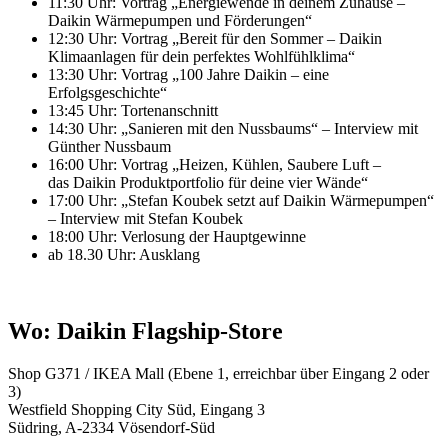
11:30 Uhr: Vortrag „Energiewende in deinem Zuhause –
Daikin Wärmepumpen und Förderungen“
12:30 Uhr: Vortrag „Bereit für den Sommer – Daikin
Klimaanlagen für dein perfektes Wohlfühlklima“
13:30 Uhr: Vortrag „100 Jahre Daikin – eine
Erfolgsgeschichte“
13:45 Uhr: Tortenanschnitt
14:30 Uhr: „Sanieren mit den Nussbaums“ – Interview mit
Günther Nussbaum
16:00 Uhr: Vortrag „Heizen, Kühlen, Saubere Luft –
das Daikin Produktportfolio für deine vier Wände“
17:00 Uhr: „Stefan Koubek setzt auf Daikin Wärmepumpen“
– Interview mit Stefan Koubek
18:00 Uhr: Verlosung der Hauptgewinne
ab 18.30 Uhr: Ausklang
Wo: Daikin Flagship-Store
Shop G371 / IKEA Mall (Ebene 1, erreichbar über Eingang 2 oder
3)
Westfield Shopping City Süd, Eingang 3
Südring, A-2334 Vösendorf-Süd