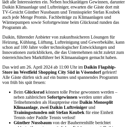
lädt alle Interessierten ein. Neben hochkarätigen Gewinnen, darunter
Daikin Klimaanlage und Luftreiniger, erwarten die Gäste dort mit
TV-Gesicht Günther Nussbaum und Tennisspieler Stefan Koubek
auch jede Menge Promis. Fachbeiträge zu Klimaanlagen und
Wärmepumpen sowie Sofortgewinne beim Glücksrad runden das
Programm ab.
Daikin, führender Anbieter von zukunftssicheren Lösungen für
Heizung, Kühlung, Lüftung, Luftreinigung und Gewerbekälte, kann
schon auf 100 Jahre voller technologischer Entwicklungen und
Innovationen zurückblicken, die das Unternehmen nicht zuletzt zum
österreichischen Marktführer bei Klimaanalagen gemacht haben.
Das wird am 26. April 2024 ab 11:00 Uhr im
Daikin Flagship-
Store im Westfield Shopping City Süd in Vösendorf
gefeiert!
Alle Gäste dürfen sich auf ein buntes und spannendes Programm
von früh bis spät freuen:
Beim
Glücksrad
können tolle Preise gewonnen werden –
neben zahlreichen
Sofortgewinnen
werden unter allen
Teilnehmenden als Hauptpreise eine
Daikin Monosplit
Klimaanlage
,
zwei Daikin Luftreiniger
und
Trainingsstunden
mit Stefan Koubek
für eine Einheit
Tennis oder Paddle Tennis verlost!
Günther Nussbaum
von der Bauherrenhilfe berichtet