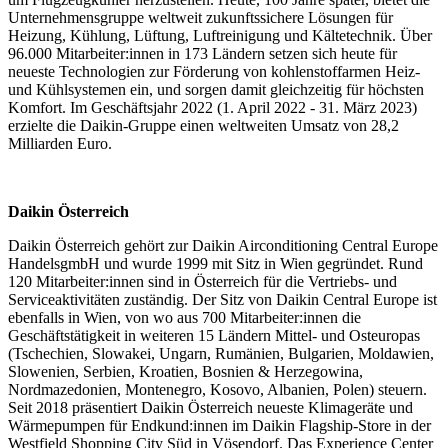
Unternehmensgruppe weltweit zukunftssichere Lösungen für
Heizung, Kühlung, Lüftung, Luftreinigung und Kältetechnik. Über
96.000 Mitarbeiter:innen in 173 Ländern setzen sich heute für
neueste Technologien zur Förderung von kohlenstoffarmen Heiz-
und Kühlsystemen ein, und sorgen damit gleichzeitig für höchsten
Komfort. Im Geschäftsjahr 2022 (1. April 2022 - 31. März 2023)
erzielte die Daikin-Gruppe einen weltweiten Umsatz von 28,2
Milliarden Euro.
Daikin Österreich
Daikin Österreich gehört zur Daikin Airconditioning Central Europe
HandelsgmbH und wurde 1999 mit Sitz in Wien gegründet. Rund
120 Mitarbeiter:innen sind in Österreich für die Vertriebs- und
Serviceaktivitäten zuständig. Der Sitz von Daikin Central Europe ist
ebenfalls in Wien, von wo aus 700 Mitarbeiter:innen die
Geschäftstätigkeit in weiteren 15 Ländern Mittel- und Osteuropas
(Tschechien, Slowakei, Ungarn, Rumänien, Bulgarien, Moldawien,
Slowenien, Serbien, Kroatien, Bosnien & Herzegowina,
Nordmazedonien, Montenegro, Kosovo, Albanien, Polen) steuern.
Seit 2018 präsentiert Daikin Österreich neueste Klimageräte und
Wärmepumpen für Endkund:innen im Daikin Flagship-Store in der
Westfield Shopping City Süd in Vösendorf. Das Experience Center