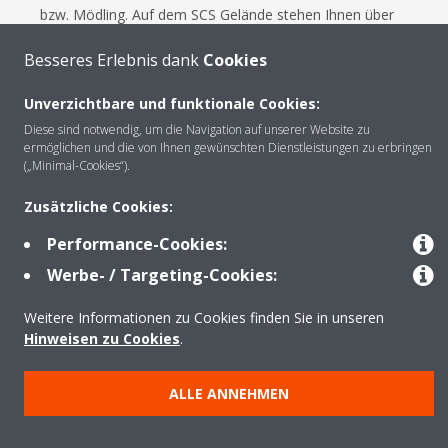
bzw. Mödling. Auf dem SCS Gelände stehen Ihnen über
10.000 Parkplätze zur Verfügung.
Besseres Erlebnis dank
Cookies
Mit der Bahn:
Badner Bahn bis Haltestelle Vösendorf SCS
Unverzichtbare und funktionale Cookies:
Mit dem Bus:
Dr. Richard Bus, Linie 207 bis Haltestelle SCS
Diese sind notwendig, um die Navigation auf unserer Website zu
ermöglichen und die von Ihnen gewünschten Dienstleistungen zu erbringen
IKEA | ÖBB Postbus, Linie 265 bis Haltestelle SCS Bahnst
(„Minimal-Cookies“).
(B17) | SCS VIP Bus von U6 Siebenhirten bis Haltestelle SCS
IKEA | SCS VIP Bus von U1 Oberlaa bis Haltestelle SCS IKEA
Zusätzliche Cookies:
Performance-Cookies:
Werbe- / Targeting-Cookies:
Weitere Informationen zu Cookies finden Sie in unseren
Hinweisen zu Cookies
.
Impressum
Datenschutzrichtlinie
Hinweis zu Cookies
Unternehmensethik
ALLE ANNEHMEN