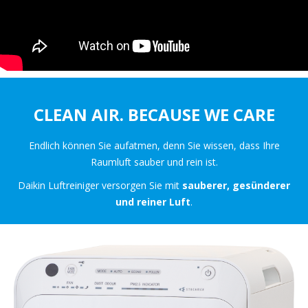
CLEAN AIR. BECAUSE WE CARE
Endlich können Sie aufatmen, denn Sie wissen, dass Ihre
Raumluft sauber und rein ist.
Daikin Luftreiniger versorgen Sie mit
sauberer, gesünderer
und reiner Luft
.