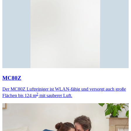
MC80Z
Der MC80Z Luftreiniger ist WLAN-fähig und versorgt auch große
2
Flächen bis 124 m
mit sauberer Luft.