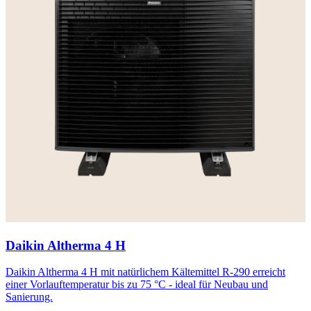
Daikin Altherma 4 H
Daikin Altherma 4 H mit natürlichem Kältemittel R-290 erreicht
einer Vorlauftemperatur bis zu 75 °C - ideal für Neubau und
Sanierung.