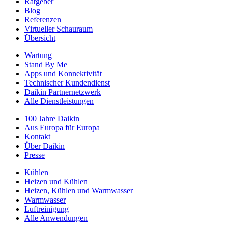
Ratgeber
Blog
Referenzen
Virtueller Schauraum
Übersicht
Wartung
Stand By Me
Apps und Konnektivität
Technischer Kundendienst
Daikin Partnernetzwerk
Alle Dienstleistungen
100 Jahre Daikin
Aus Europa für Europa
Kontakt
Über Daikin
Presse
Kühlen
Heizen und Kühlen
Heizen, Kühlen und Warmwasser
Warmwasser
Luftreinigung
Alle Anwendungen